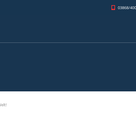
03868/400
elt!